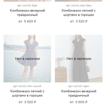
арт.
komb1 беж
арт.
komb лето беж
Комбинезон вечерний
Комбинезон летний с
праздничный
шортами в горошек
от
от
5 600 ₽
3 520 ₽
Нет в наличии
Нет в наличии
арт.
komb лето синий
арт.
komb1 черн
Комбинезон летний с
Комбинезон вечерний
шортами в горошек
праздничный
от
от
3 520 ₽
5 600 ₽