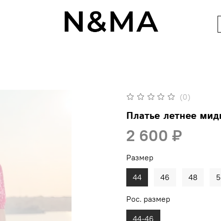
(0)
Платье летнее мид
2 600 ₽
Размер
44
46
48
5
Рос. размер
44-46