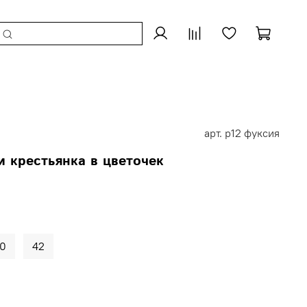
арт.
p12 фуксия
и крестьянка в цветочек
0
42