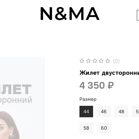
(0)
Жилет двусторонн
4 350 ₽
Размер
44
46
48
5
58
60