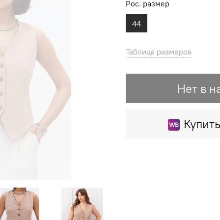
Рос. размер
44
Таблица размеров
Таблица размеров
Нет в н
Купить