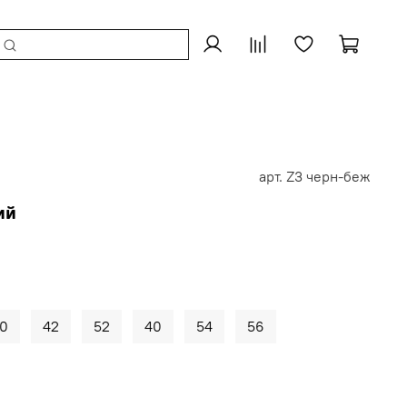
арт.
Z3 черн-беж
ий
0
42
52
40
54
56